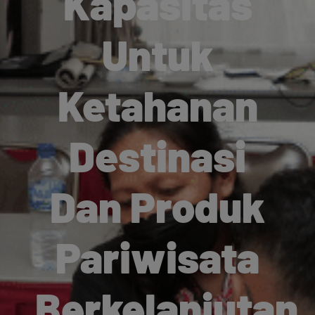
Kapasitas
Untuk
Ketahanan
Destinasi
Dan Produk
Pariwisata
Berkelanjutan