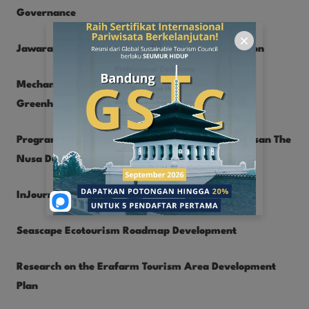
Governance
Jawara Desa Wisata Award 2025 Implementation
Mechanism for Calculation and Reporting of
Greenhouse Gas Emissions in the Tourism Sector
Program Kajian Pariwisata Berkelanjutan Kawasan The
Nusa Dua Berbasis GSTC
InJourney Hospitality House
Seascape Ecotourism Roadmap Development
Research on the Erafarm Tourism Area Development
Plan