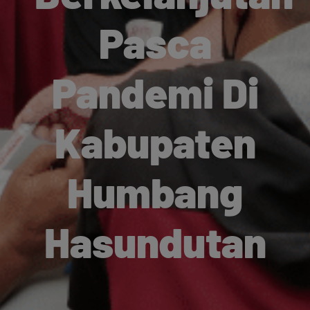
Pasca
Pandemi Di
Kabupaten
Humbang
Hasundutan