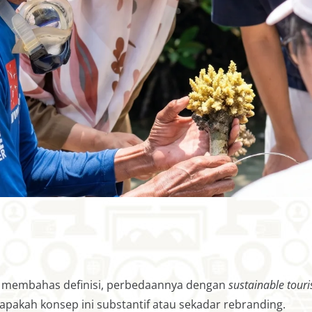
 ini membahas definisi, perbedaannya dengan
sustainable tour
l apakah konsep ini substantif atau sekadar rebranding.