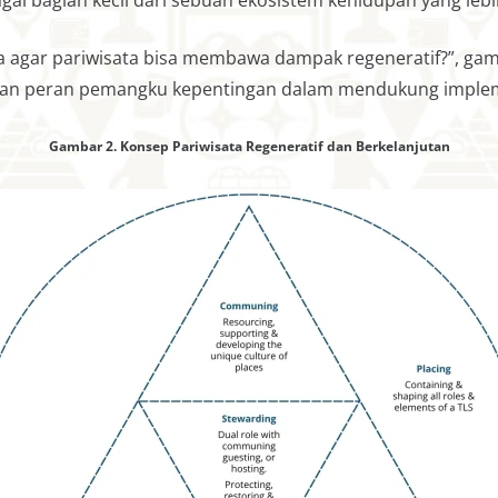
pa agar pariwisata bisa membawa dampak regeneratif?”, gam
n peran pemangku kepentingan dalam mendukung implemen
Gambar 2. Konsep Pariwisata Regeneratif dan Berkelanjutan