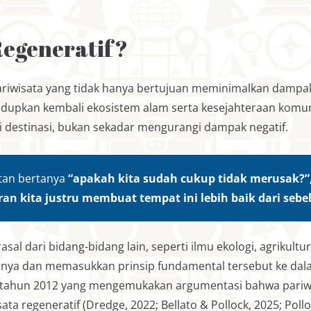
Regeneratif?
iwisata yang tidak hanya bertujuan meminimalkan dampak ne
upkan kembali ekosistem alam serta kesejahteraan komunit
gi destinasi, bukan sekadar mengurangi dampak negatif.
utan bertanya
“apakah kita sudah cukup tidak merusak?”
an kita justru membuat tempat ini lebih baik dari seb
al dari bidang-bidang lain, seperti ilmu ekologi, agrikultur
nya dan memasukkan prinsip fundamental tersebut ke dalam
a tahun 2012 yang mengemukakan argumentasi bahwa pariwi
ata regeneratif (Dredge, 2022; Bellato & Pollock, 2025; Poll