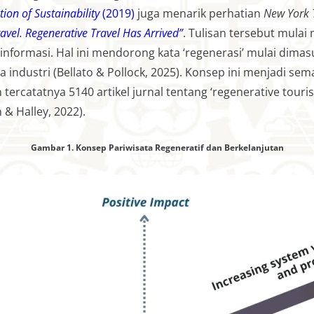
ion of Sustainability
(2019)
juga menarik perhatian
New York
avel.
Regenerative Travel Has Arrived”
. Tulisan tersebut mulai
informasi. Hal ini mendorong kata ‘regenerasi’ mulai dimas
ra industri (Bellato & Pollock, 2025). Konsep ini menjadi 
tercatatnya 5140 artikel jurnal tentang ‘regenerative touri
 & Halley, 2022).
Gambar 1. Konsep Pariwisata Regeneratif dan Berkelanjutan