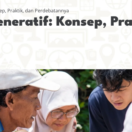
sep, Praktik, dan Perdebatannya
neratif: Konsep, Pra