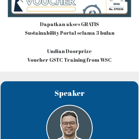
Dapatkan akses GRATIS
Sustainability Portal selama 3 bulan
Undian Doorprize
Voucher GSTC Training from WSC
Speaker